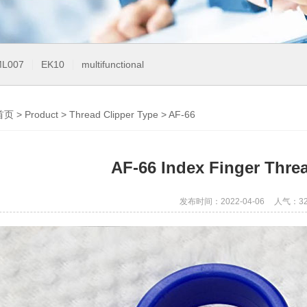
L007
EK10
multifunctional
首页
>
Product
>
Thread Clipper Type
>
AF-66
AF-66 Index Finger Thre
发布时间：2022-04-06
人气：
3