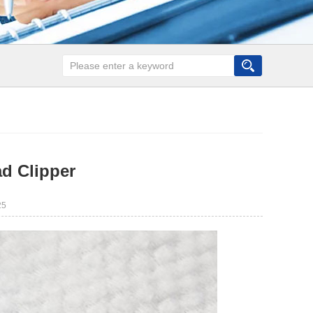
ad Clipper
25