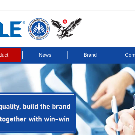
duct
News
Brand
Com