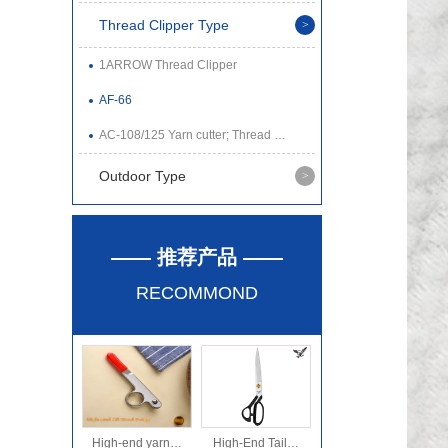
Thread Clipper Type
1ARROW Thread Clipper
AF-66
AC-108/125 Yarn cutter; Thread …
Outdoor Type
—— 推荐产品 ——
RECOMMOND
High-end yarn…
High-End Tail…